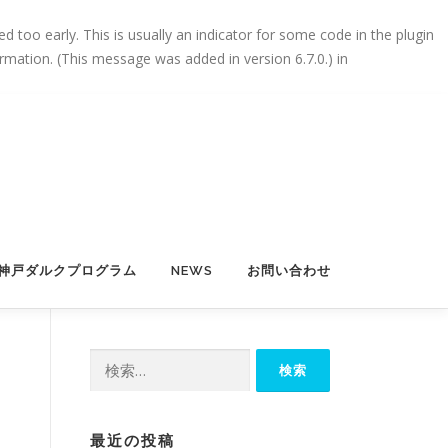
 too early. This is usually an indicator for some code in the plugin
mation. (This message was added in version 6.7.0.) in
神戸ダルクプログラム
NEWS
お問い合わせ
検
索:
最近の投稿