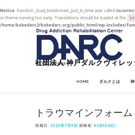
Notice
: Function _load_textdomain_just_in_time was called
incorrec
or theme running too early. Translations should be loaded at the
in
/home/kobedarc2/kobedarc.org/public_html/wp-includes/fun
コ
ン
テ
ン
ツ
社団法人 神戸ダルクヴィレッ
TEL 078-224-4244
へ
ス
キ
HOME
ダルクとは
神
ッ
プ
トラウマインフォーム
投稿日:
2025年7月9日
投稿者:
KOBEDARC