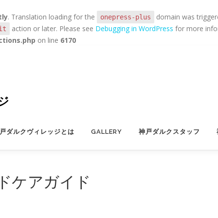
tly
. Translation loading for the
domain was triggered
onepress-plus
action or later. Please see
Debugging in WordPress
for more infor
it
ctions.php
on line
6170
ジ
戸ダルクヴィレッジとは
GALLERY
神戸ダルクスタッフ
ドケアガイド