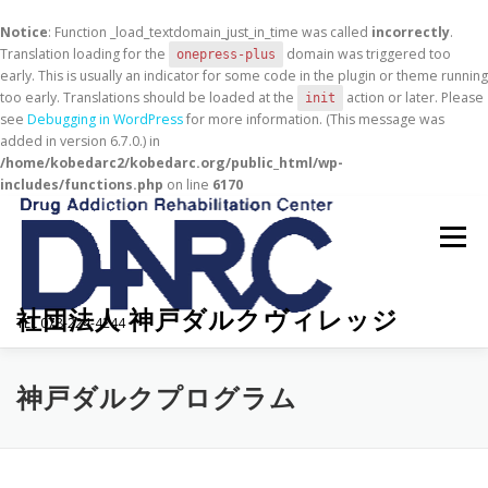
Notice
: Function _load_textdomain_just_in_time was called
incorrectly
.
Translation loading for the
domain was triggered too
onepress-plus
early. This is usually an indicator for some code in the plugin or theme running
too early. Translations should be loaded at the
action or later. Please
init
see
Debugging in WordPress
for more information. (This message was
added in version 6.7.0.) in
/home/kobedarc2/kobedarc.org/public_html/wp-
includes/functions.php
on line
6170
コ
ン
メニュー
テ
ン
ツ
へ
社団法人 神戸ダルクヴィレッジ
TEL 078-224-4244
ス
キ
ッ
HOME
ダルクとは
神戸ダルクヴィレッジとは
神戸ダルクプログラム
プ
GALLERY
神戸ダルクスタッフ